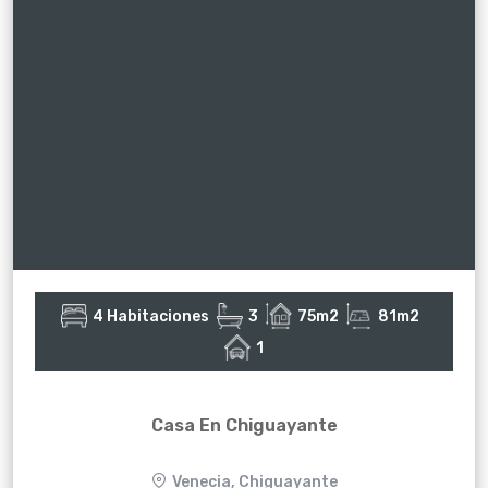
4 Habitaciones
3
75m2
81m2
1
Casa En Chiguayante
Venecia, Chiguayante