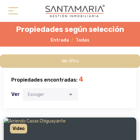
Propiedades según selección
Entrada
Todas
Ver filtro
4
Propiedades encontradas:
Ver
Escoger
Video