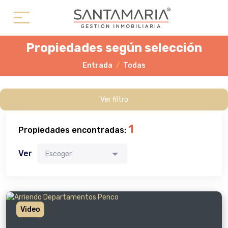
Propiedades según selección
Entrada
Todas
Ver filtro
1
Propiedades encontradas:
Ver
Escoger
Video