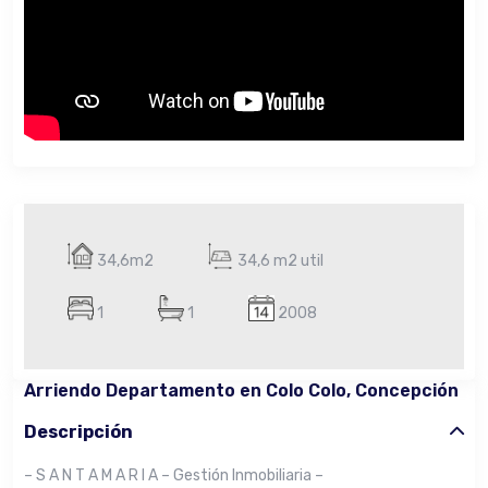
34,6m2
34,6 m2 util
1
1
2008
Arriendo Departamento en Colo Colo, Concepción
Descripción
– S A N T A M A R I A – Gestión Inmobiliaria –