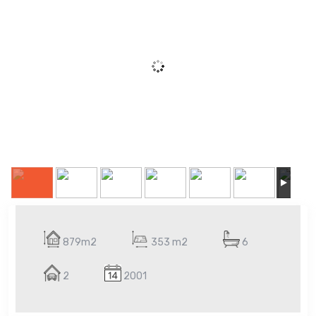
879m2
353 m2
6
2
2001