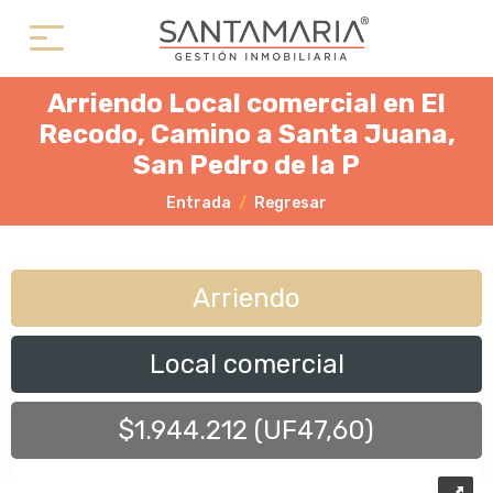
Arriendo Local comercial en El
Recodo, Camino a Santa Juana,
San Pedro de la P
Entrada
Regresar
Arriendo
Local comercial
$1.944.212 (UF47,60)