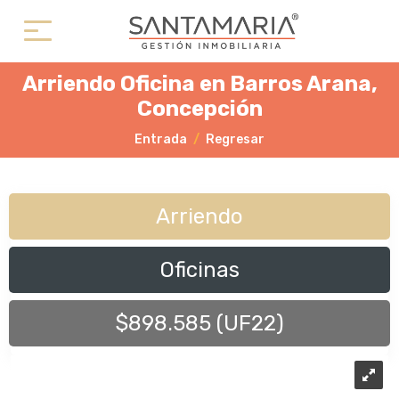
Arriendo Oficina en Barros Arana,
Concepción
Entrada
Regresar
Arriendo
Oficinas
$898.585 (UF22)