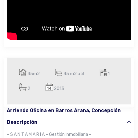
45m2
45 m2 util
1
2
2013
Arriendo Oficina en Barros Arana, Concepción
Descripción
– S A N T A M A R I A – Gestión Inmobiliaria –