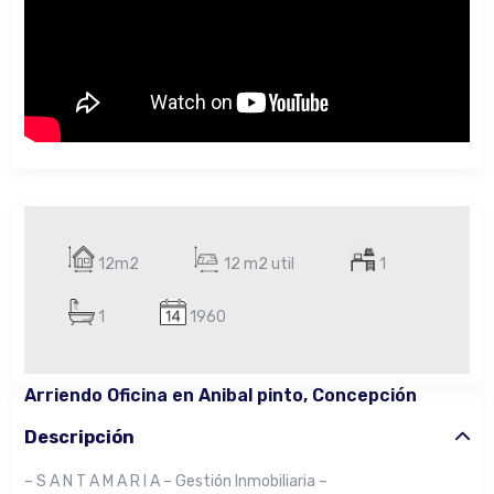
12m2
12 m2 util
1
1
1960
Arriendo Oficina en Anibal pinto, Concepción
Descripción
– S A N T A M A R I A – Gestión Inmobiliaria –