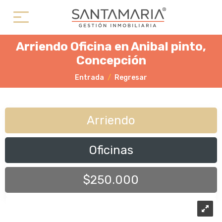
Arriendo Oficina en Anibal pinto,
Concepción
Entrada
Regresar
Arriendo
Oficinas
$250.000