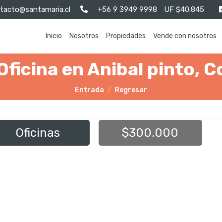
tacto@santamaria.cl
+56 9 3949 9998
UF $40.845
Inicio
Nosotros
Propiedades
Vende con nosotros
Oficina en Anibal pinto, 
Entrada
Regresar
Oficinas
$300.000