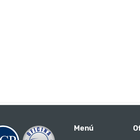
Menú
O