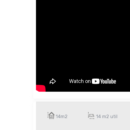
14m2
14 m2 util