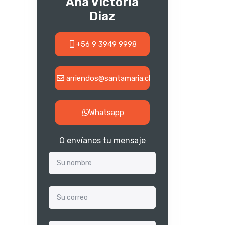
Ana Victoria
Diaz
+56 9 3949 9998
arriendos@santamaria.cl
Whatsapp
O envíanos tu mensaje