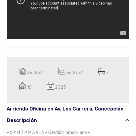
36,2m2
36,2 m2
7
10
2025
Arriendo Oficina en Av. Los Carrera, Concepción
Descripción
– S A N T A M A R I A – Gestión Inmobiliaria –