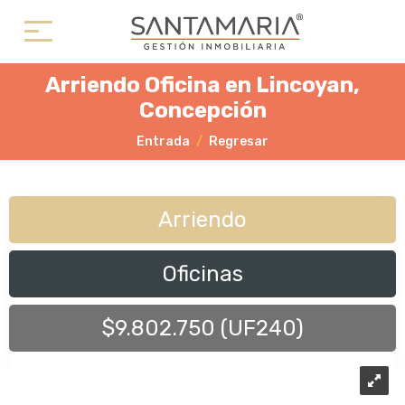
Arriendo Oficina en Lincoyan,
Concepción
Entrada
Regresar
Arriendo
Oficinas
$9.802.750 (UF240)