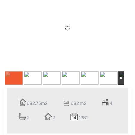
682,75m2
682 m2
4
2
3
1981