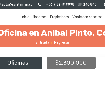
tacto@santamaria.cl
+56 9 3949 9998
UF $40.845
Inicio
Nosotros
Propiedades
Vende con nosotros
Oficina en Anibal Pinto, 
Entrada
Regresar
Oficinas
$2.300.000