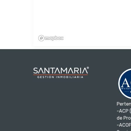
Perte
-ACP (
de Pro
-ACOP