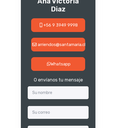
Ana Victoria
Diaz
+56 9 3949 9998
arriendos@santamaria.cl
Whatsapp
O envíanos tu mensaje