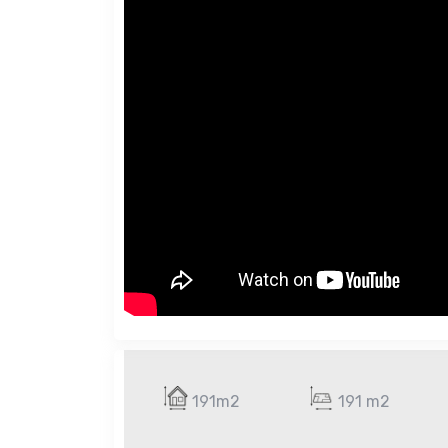
191m2
191 m2