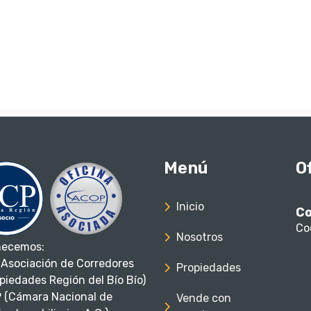
Menú
O
Inicio
Co
Co
Nosotros
necemos:
Asociación de Corredores
Propiedades
piedades Región del Bío Bío)
 (Cámara Nacional de
Vende con