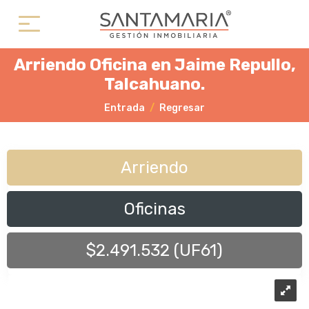
Arriendo Oficina en Jaime Repullo,
Talcahuano.
Entrada
Regresar
Arriendo
Oficinas
$2.491.532 (UF61)