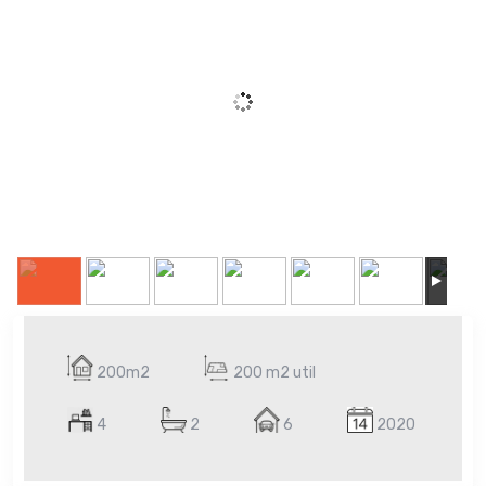
200m2
200 m2 util
4
2
6
2020