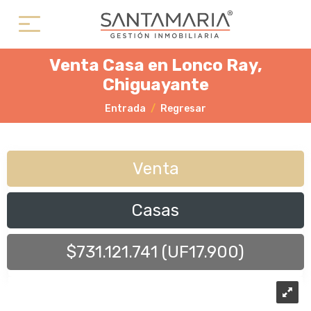
Venta Casa en Lonco Ray,
Chiguayante
Entrada
Regresar
Venta
Casas
$731.121.741 (UF17.900)