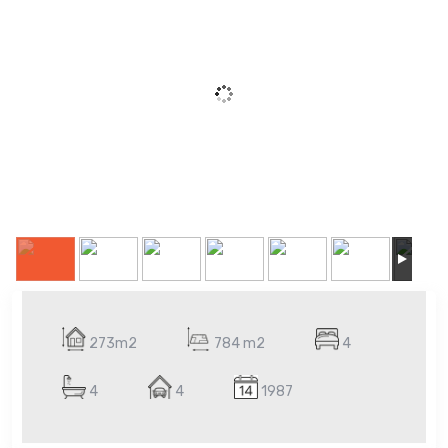
273m2
784 m2
4
4
4
1987