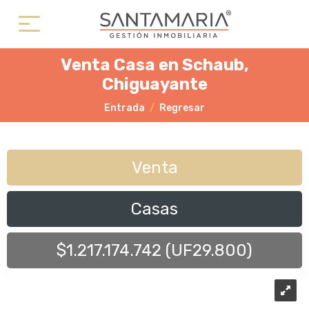
Venta Casa en Schaub,
Chiguayante
Entrada
Regresar
Venta
Casas
$1.217.174.742 (UF29.800)