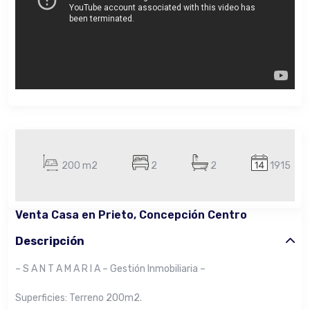
200 m2
2
2
1915
Venta Casa en Prieto, Concepción Centro
Descripción
– S A N T A M A R I A – Gestión Inmobiliaria –
Superficies: Terreno 200m2.