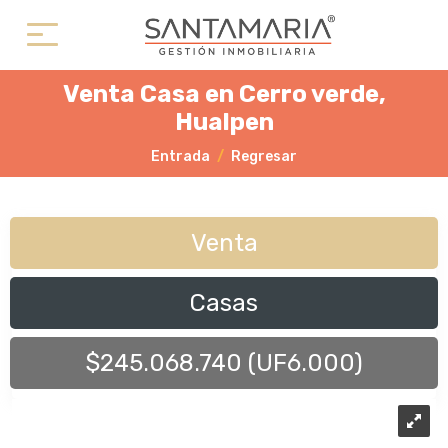
Venta Casa en Cerro verde,
Hualpen
Entrada
Regresar
Venta
Casas
$245.068.740 (UF6.000)