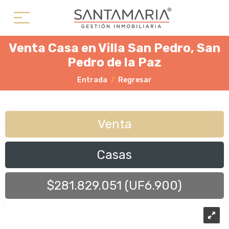
Venta Casa en Villa San Pedro, San
Pedro de la Paz
Entrada
Regresar
Venta
Casas
$281.829.051 (UF6.900)