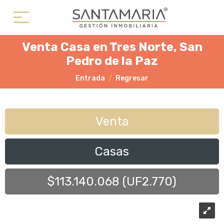
Venta Casa en Tres Norte, San
Pedro de la Paz
Entrada
Regresar
Venta
Casas
$113.140.068 (UF2.770)