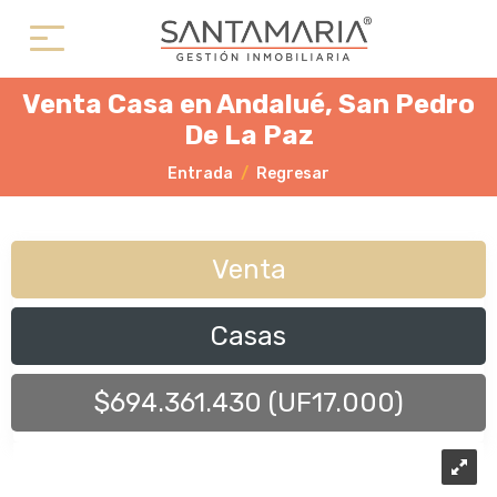
Venta Casa en Andalué, San Pedro
De La Paz
Entrada
Regresar
Venta
Casas
$694.361.430 (UF17.000)