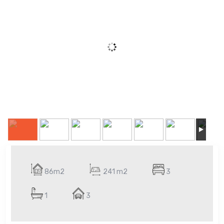
86m2
241 m2
3
1
3