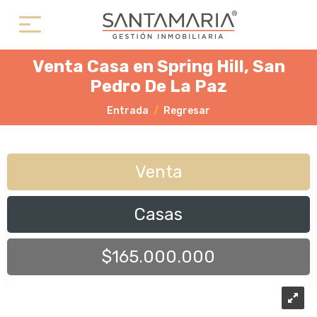
Venta Casa en Spring Hill, San
Pedro De La Paz
Entrada
Regresar
Venta
Casas
$165.000.000