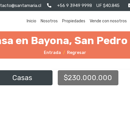
tacto@santamaria.cl
+56 9 3949 9998
UF $40.845
Inicio
Nosotros
Propiedades
Vende con nosotros
sa en Bayona, San Pedro 
Entrada
Regresar
Casas
$230.000.000