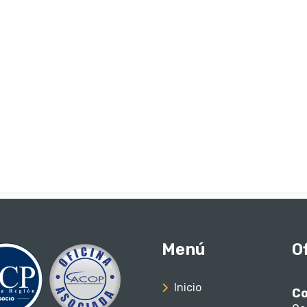
Menú
O
Inicio
Co