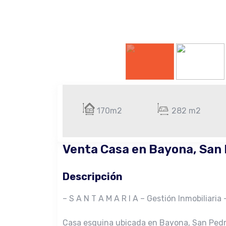
170m2
282 m2
Venta Casa en Bayona, San 
Descripción
– S A N T A M A R I A – Gestión Inmobiliaria 
Casa esquina ubicada en Bayona, San Pedr