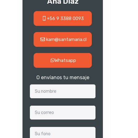
Ana Diaz
+56 9 3388 0093
kam@santamaria.cl
Whatsapp
O envíanos tu mensaje