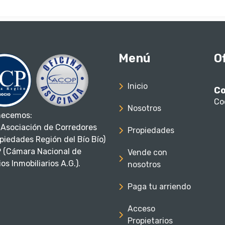
Menú
O
Inicio
Co
Co
Nosotros
necemos:
Asociación de Corredores
Propiedades
piedades Región del Bío Bío)
 (Cámara Nacional de
Vende con
os Inmobiliarios A.G.).
nosotros
Paga tu arriendo
Acceso
Propietarios