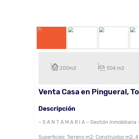
200m2
504 m2
Venta Casa en Pingueral, T
Descripción
– S A N T A M A R I A – Gestión Inmobiliaria 
Superficies: Terreno m2; Construidos m2, 4