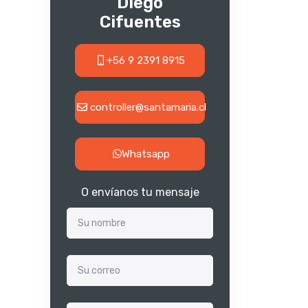
Diego
Cifuentes
+56 9 2391 8915
controller@santamaria.cl
Whatsapp
O envíanos tu mensaje