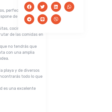
os, perfectos para
dispone de 3 baños
sitas, cocina equipada
rutar de las comidas en
 que no tendrás que
enta con una amplia
odea.
la playa y de diversos
encontrarás todo lo que
ad es una excelente