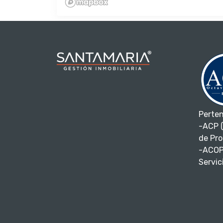
Perte
-ACP (
de Pro
-ACOP
Servici