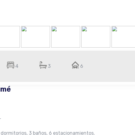
4
3
6
omé
–
 dormitorios, 3 baños, 6 estacionamientos.