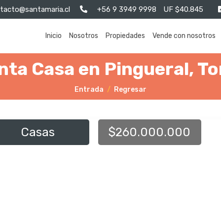
tacto@santamaria.cl
+56 9 3949 9998
UF $40.845
Inicio
Nosotros
Propiedades
Vende con nosotros
nta Casa en Pingueral, T
Entrada
Regresar
Casas
$260.000.000