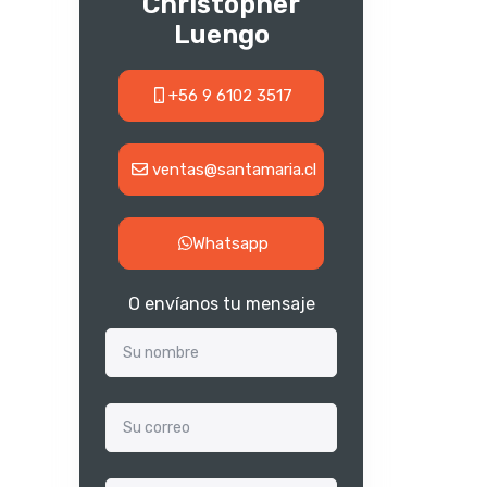
Christopher
Luengo
+56 9 6102 3517
ventas@santamaria.cl
Whatsapp
O envíanos tu mensaje