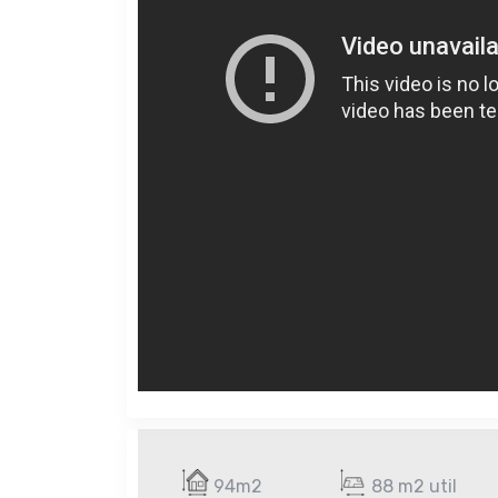
94m2
88 m2 util