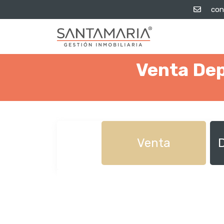
con
Venta Dep
Venta