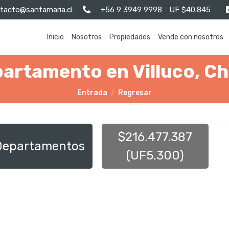
tacto@santamaria.cl
+56 9 3949 9998
UF $40.845
Inicio
Nosotros
Propiedades
Vende con nosotros
artamento en Villuco, C
Entrada
Regresar
$216.477.387
Departamentos
(UF5.300)