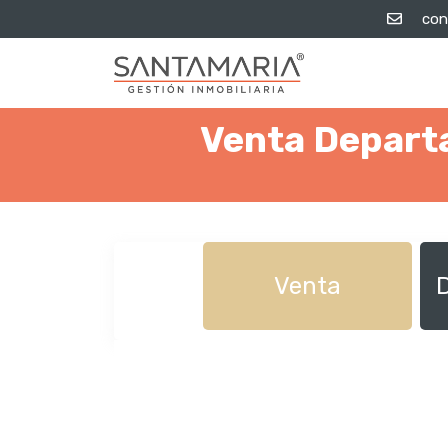
con
Venta Depart
Venta