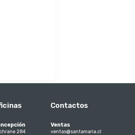
ficinas
Contactos
ncepción
Ventas
chrane 284
ventas@santamaria.cl