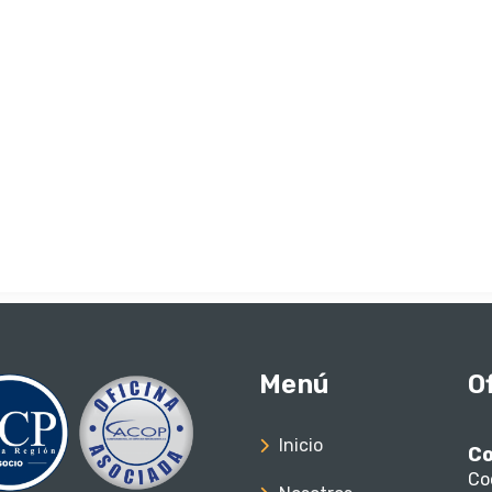
Menú
O
Inicio
Co
Co