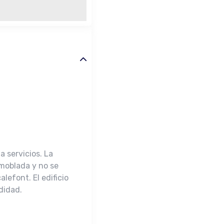
 servicios. La
amoblada y no se
efont. El edificio
didad.