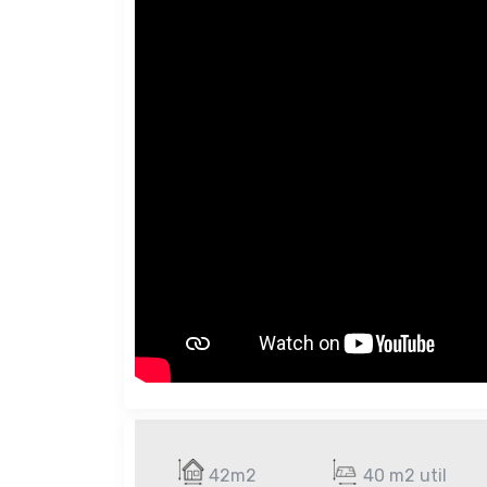
42m2
40 m2 util