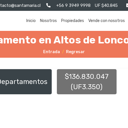
tacto@santamaria.cl
+56 9 3949 9998
UF $40.845
Inicio
Nosotros
Propiedades
Vende con nosotros
amento en Altos de Lonco
Entrada
Regresar
$136.830.047
Departamentos
(UF3.350)