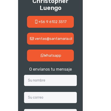
Christopher
Luengo
+56 9 6102 3517
ventas@santamaria.cl
Whatsapp
O envíanos tu mensaje