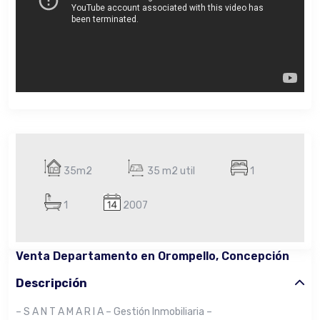
35m2
35 m2 util
1
1
2007
Venta Departamento en Orompello, Concepción
Descripción
– S A N T A M A R I A – Gestión Inmobiliaria –