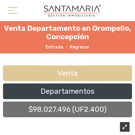
Venta Departamento en Orompello,
Concepción
Entrada
Regresar
Venta
Departamentos
$98.027.496 (UF2.400)