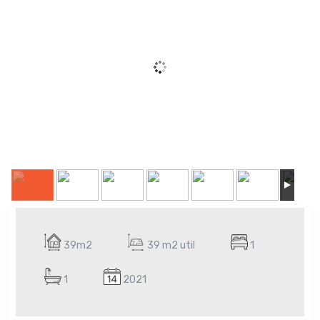
39m2
39 m2 util
1
1
2021