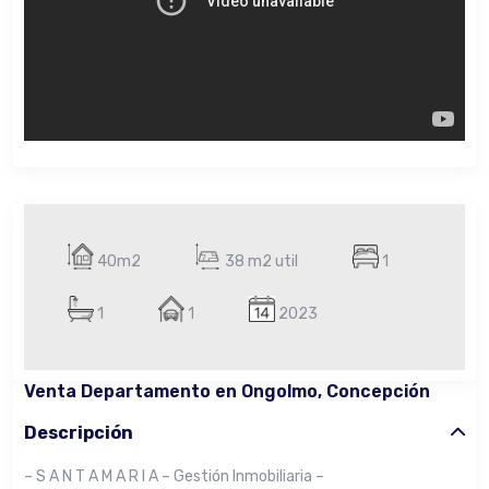
40m2
38 m2 util
1
1
1
2023
Venta Departamento en Ongolmo, Concepción
Descripción
– S A N T A M A R I A – Gestión Inmobiliaria –