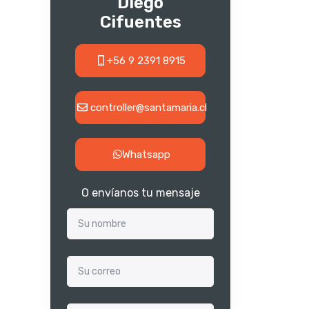
Diego
Cifuentes
+56 9 2391 8915
controller@santamaria.cl
Whatsapp
O envíanos tu mensaje