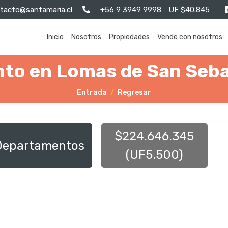
tacto@santamaria.cl
+56 9 3949 9998
UF $40.845
Inicio
Nosotros
Propiedades
Vende con nosotros
to en Lomas de San Seba
Entrada
Regresar
$224.646.345
Departamentos
(UF5.500)