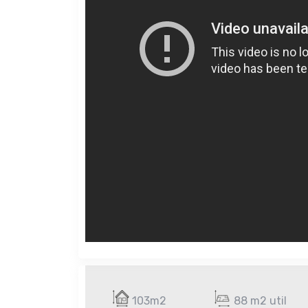
103m2
88 m2 util