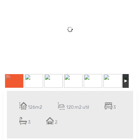
126m2
120 m2 util
3
3
2