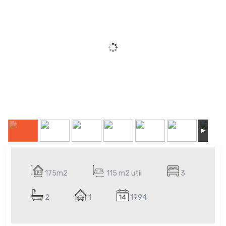
175m2
115 m2 util
3
2
1
1994