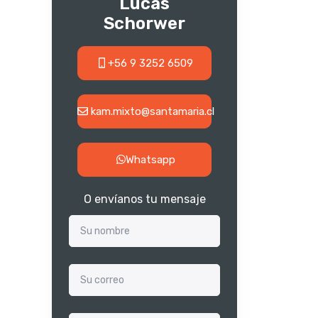
Lucas
Schorwer
+56 9 3252 6509
kam.mixto@santamaria.cl
Whatsapp
O envíanos tu mensaje