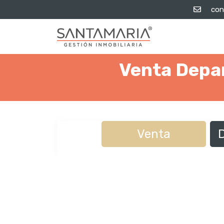
con
Venta Depa
Venta