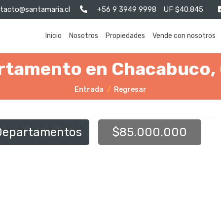
tacto@santamaria.cl
+56 9 3949 9998
UF $40.845
Inicio
Nosotros
Propiedades
Vende con nosotros
rtamento en Chacabuco,
Entrada
Regresar
Departamentos
$85.000.000