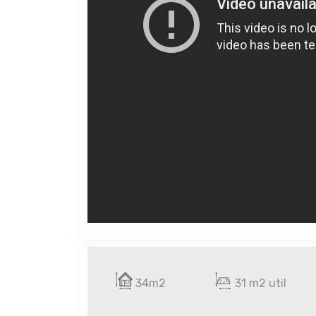
34m2
31 m2 util