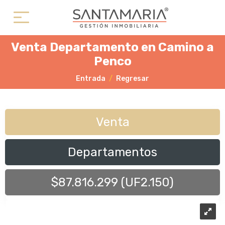
Venta Departamento en Camino a
Penco
Entrada
Regresar
Venta
Departamentos
$87.816.299 (UF2.150)