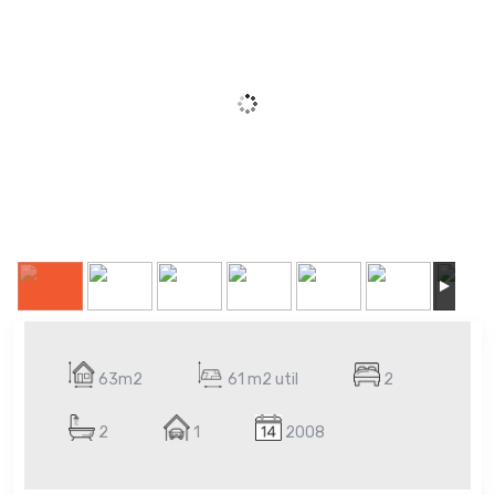
63m2
61 m2 util
2
2
1
2008