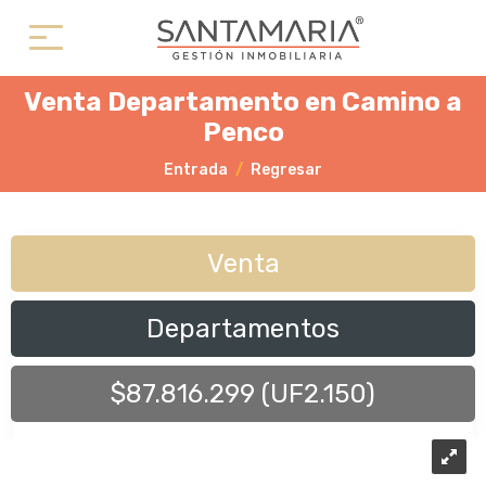
Venta Departamento en Camino a
Penco
Entrada
Regresar
Venta
Departamentos
$87.816.299 (UF2.150)