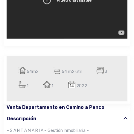
54m2
54 m2 util
3
1
1
2022
Venta Departamento en Camino a Penco
Descripción
– S A N T A M A R I A – Gestión Inmobiliaria –