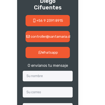
Diego
Cifuentes
+56 9 2391 8915
controller@santamaria.cl
Whatsapp
O envíanos tu mensaje