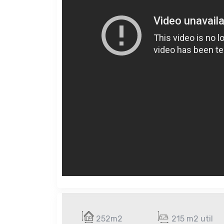
252m2
215 m2 util