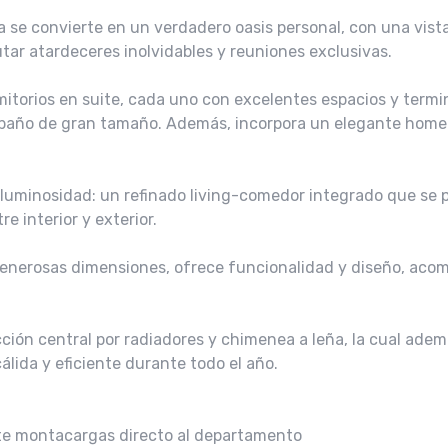
a se convierte en un verdadero oasis personal, con una vist
utar atardeceres inolvidables y reuniones exclusivas.
itorios en suite, cada uno con excelentes espacios y term
 y baño de gran tamaño. Además, incorpora un elegante home o
 luminosidad: un refinado living-comedor integrado que se p
e interior y exterior.
enerosas dimensiones, ofrece funcionalidad y diseño, ac
ción central por radiadores y chimenea a leña, la cual adem
lida y eficiente durante todo el año.
nte montacargas directo al departamento