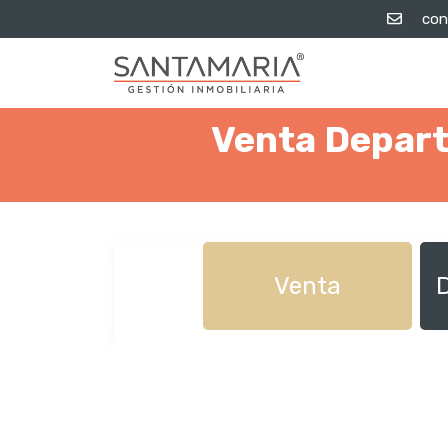
con
Venta Depart
Venta