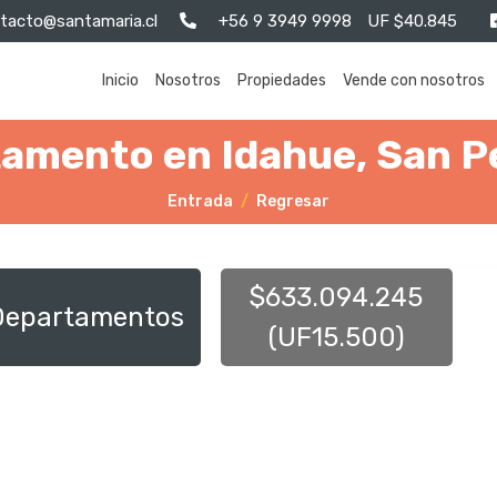
tacto@santamaria.cl
+56 9 3949 9998
UF $40.845
Inicio
Nosotros
Propiedades
Vende con nosotros
amento en Idahue, San Pe
Entrada
Regresar
$633.094.245
Departamentos
(UF15.500)