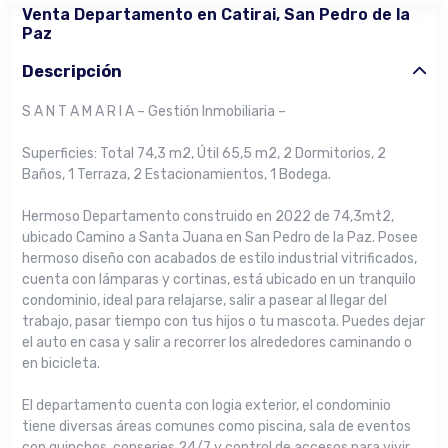
Venta Departamento en Catirai, San Pedro de la
Paz
Descripción
S A N T A M A R I A – Gestión Inmobiliaria –
Superficies: Total 74,3 m2, Útil 65,5 m2, 2 Dormitorios, 2
Baños, 1 Terraza, 2 Estacionamientos, 1 Bodega.
Hermoso Departamento construido en 2022 de 74,3mt2,
ubicado Camino a Santa Juana en San Pedro de la Paz. Posee
hermoso diseño con acabados de estilo industrial vitrificados,
cuenta con lámparas y cortinas, está ubicado en un tranquilo
condominio, ideal para relajarse, salir a pasear al llegar del
trabajo, pasar tiempo con tus hijos o tu mascota. Puedes dejar
el auto en casa y salir a recorrer los alrededores caminando o
en bicicleta.
El departamento cuenta con logia exterior, el condominio
tiene diversas áreas comunes como piscina, sala de eventos
con quinchos, conserjes 24/7 y control de accesos para vivir