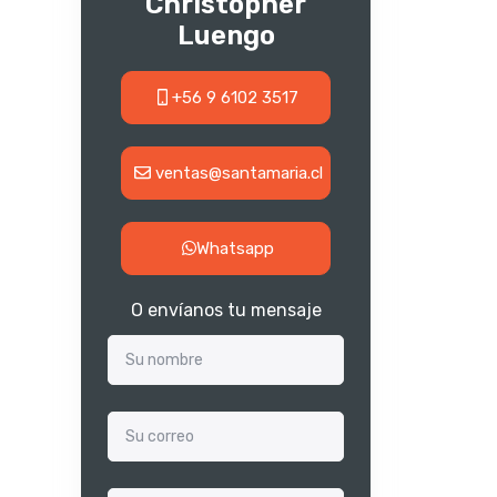
Christopher
Luengo
+56 9 6102 3517
ventas@santamaria.cl
Whatsapp
O envíanos tu mensaje