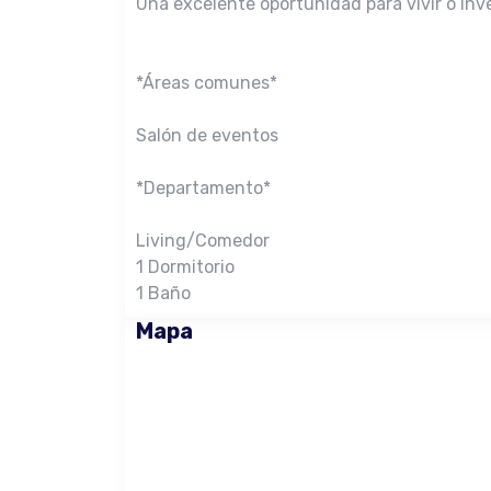
Una excelente oportunidad para vivir o inve
*Áreas comunes*
Salón de eventos
*Departamento*
Living/Comedor
1 Dormitorio
1 Baño
Mapa