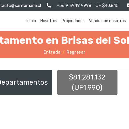
tacto@santamaria.cl
+56 9 3949 9998
UF $40.845
Inicio
Nosotros
Propiedades
Vende con nosotros
amento en Brisas del So
Entrada
Regresar
$81.281.132
Departamentos
(UF1.990)