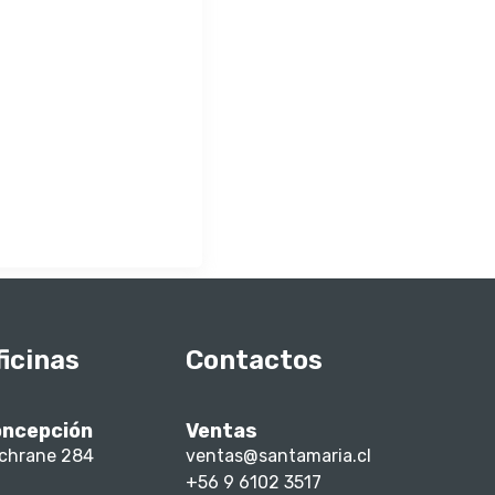
ficinas
Contactos
ncepción
Ventas
chrane 284
ventas@santamaria.cl
+56 9 6102 3517