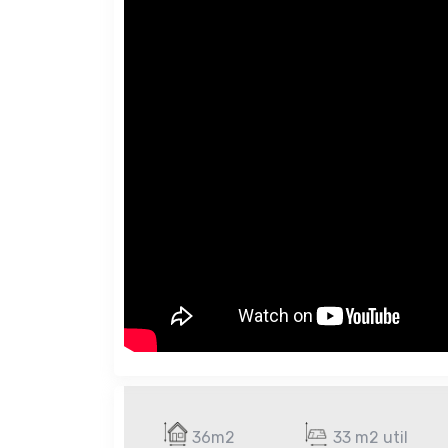
36m2
33 m2 util