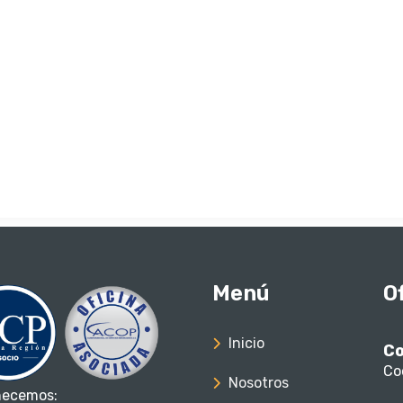
Menú
O
Inicio
Co
Co
Nosotros
necemos: