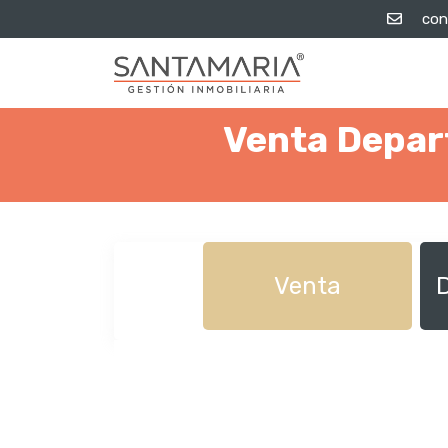
con
Venta Depart
Venta