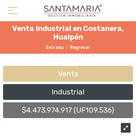
Venta Industrial en Costanera,
Hualpén
Entrada
Regresar
Venta
Industrial
$4.473.974.917 (UF109.536)