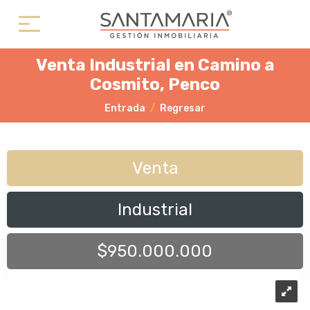
Venta Industrial en Camino a
Cosmito, Penco
Entrada
Regresar
Venta
Industrial
$950.000.000