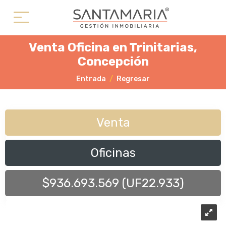
Venta Oficina en Trinitarias,
Concepción
Entrada
Regresar
Venta
Oficinas
$936.693.569 (UF22.933)