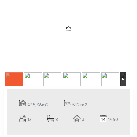
435,36m2
512 m2
13
8
3
1960