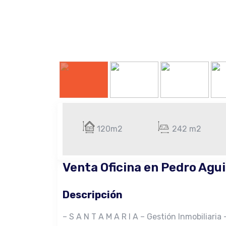
120m2
242 m2
Venta Oficina en Pedro Agui
Descripción
– S A N T A M A R I A – Gestión Inmobiliaria 