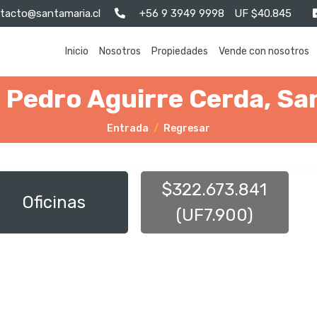
tacto@santamaria.cl
+56 9 3949 9998
UF $40.845
Inicio
Nosotros
Propiedades
Vende con nosotros
 Pedro Aguirre Cerda, Sa
Entrada
Regresar
$322.673.841
Oficinas
(UF7.900)