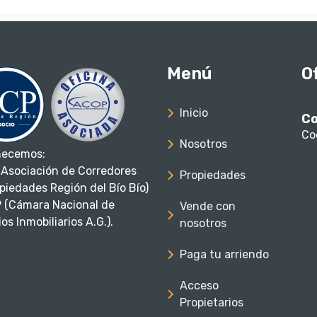
Menú
O
Inicio
Co
Co
Nosotros
necemos:
Asociación de Corredores
Propiedades
piedades Región del Bío Bío)
 (Cámara Nacional de
Vende con
os Inmobiliarios A.G.).
nosotros
Paga tu arriendo
Acceso
Propietarios