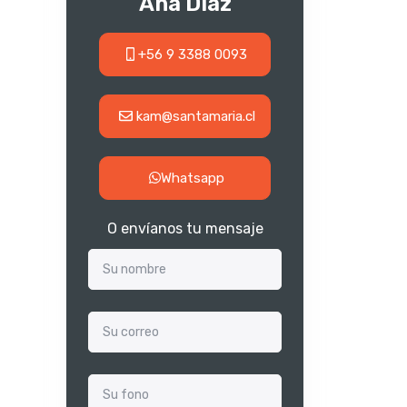
Ana Diaz
+56 9 3388 0093
kam@santamaria.cl
Whatsapp
O envíanos tu mensaje