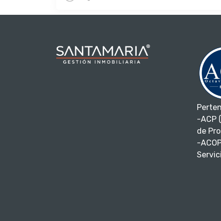
Perte
-ACP (
de Pro
-ACOP
Servici