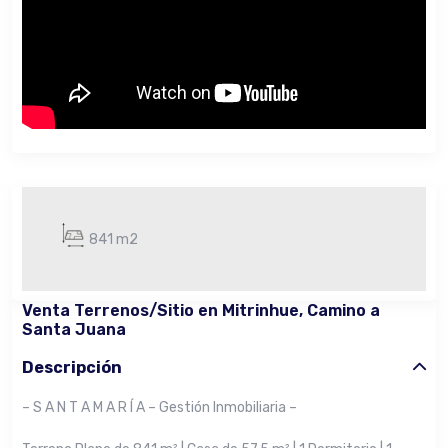
841 m2
Venta Terrenos/Sitio en Mitrinhue, Camino a
Santa Juana
Descripción
– S A N T A M A R Í A – Gestión Inmobiliaria –