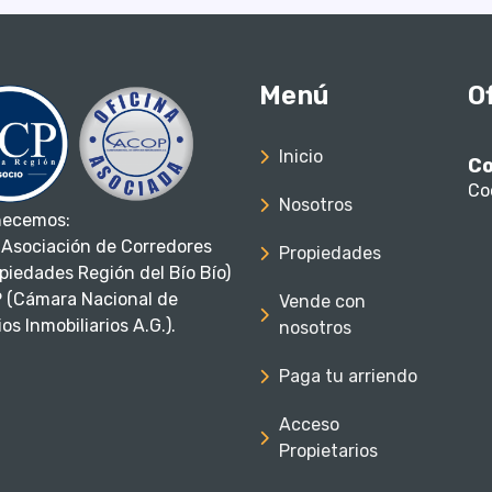
Menú
O
Inicio
Co
Co
Nosotros
necemos:
Asociación de Corredores
Propiedades
piedades Región del Bío Bío)
 (Cámara Nacional de
Vende con
os Inmobiliarios A.G.).
nosotros
Paga tu arriendo
Acceso
Propietarios