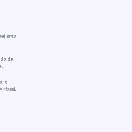
pejismo
do del
a.
o, o
virtual.