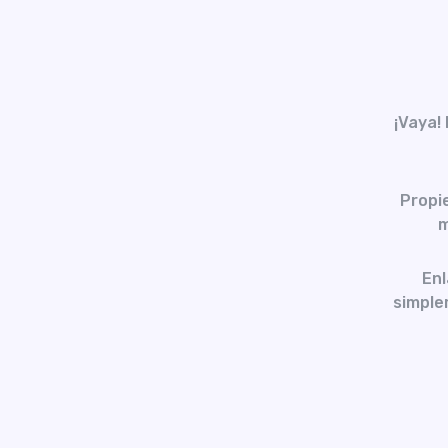
¡Vaya!
Propi
m
Enl
simplem