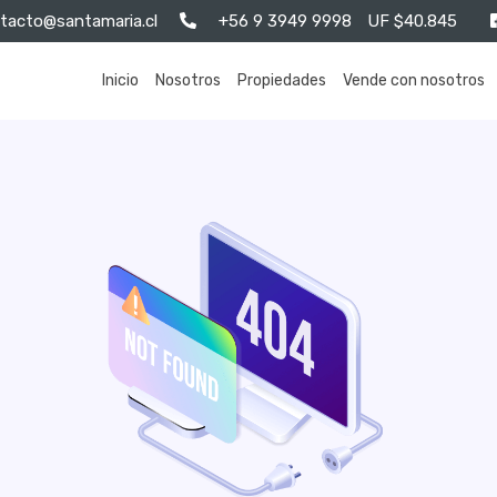
tacto@santamaria.cl
+56 9 3949 9998
UF $40.845
Inicio
Nosotros
Propiedades
Vende con nosotros