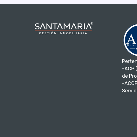
Perte
-ACP (
de Pro
-ACOP
Servici