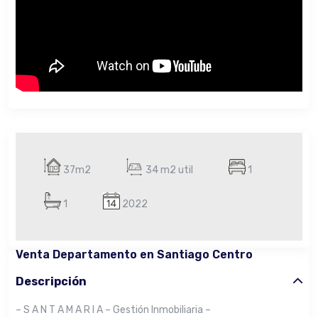
37m2
34 m2 util
1
1
2022
Venta Departamento en Santiago Centro
Descripción
– S A N T A M A R I A – Gestión Inmobiliaria –