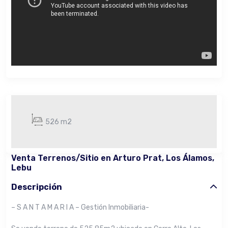
526 m2
Venta Terrenos/Sitio en Arturo Prat, Los Álamos,
Lebu
Descripción
– S A N T A M A R I A – Gestión Inmobiliaria-