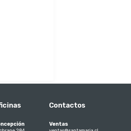
ficinas
Contactos
ncepción
Ventas
chrane 284
ventas@santamaria.cl