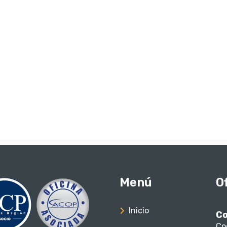
Menú
O
Inicio
Co
Co