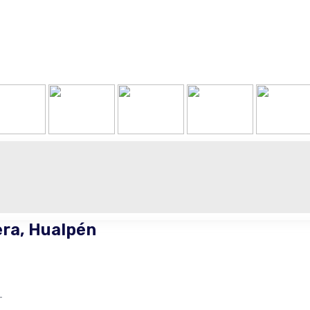
era, Hualpén
–