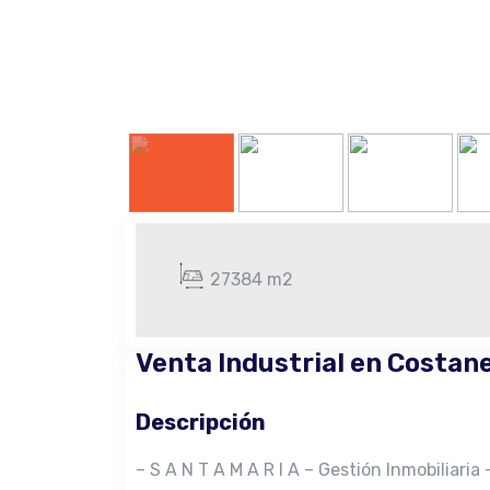
27384 m2
Venta Industrial en Costan
Descripción
– S A N T A M A R I A – Gestión Inmobiliaria 