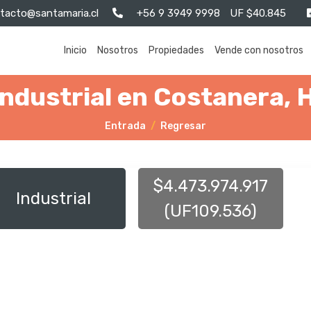
tacto@santamaria.cl
+56 9 3949 9998
UF $40.845
Inicio
Nosotros
Propiedades
Vende con nosotros
Industrial en Costanera, 
Entrada
Regresar
$4.473.974.917
Industrial
(UF109.536)