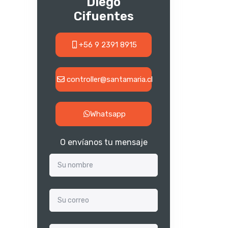
Diego
Cifuentes
+56 9 2391 8915
controller@santamaria.cl
Whatsapp
O envíanos tu mensaje