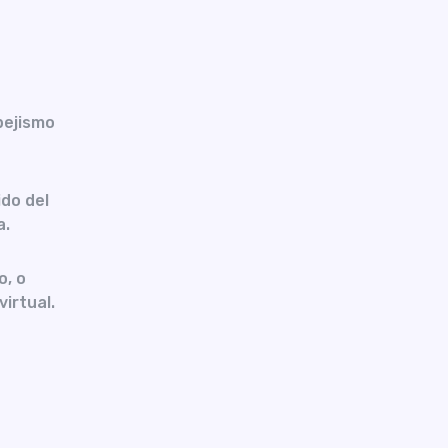
pejismo
do del
a.
o, o
virtual.