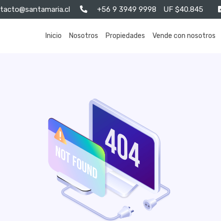
tacto@santamaria.cl
+56 9 3949 9998
UF $40.845
Inicio
Nosotros
Propiedades
Vende con nosotros