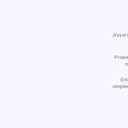
¡Vaya!
Propi
m
Enl
simplem