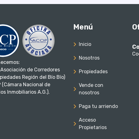
Menú
O
Inicio
Co
Co
Nosotros
necemos:
Asociación de Corredores
Propiedades
piedades Región del Bío Bío)
 (Cámara Nacional de
Vende con
os Inmobiliarios A.G.).
nosotros
Paga tu arriendo
Acceso
Propietarios