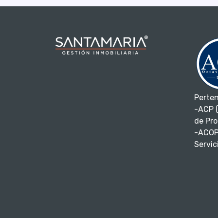
Perte
-ACP (
de Pro
-ACOP
Servici