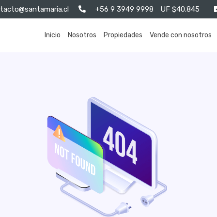
tacto@santamaria.cl
+56 9 3949 9998
UF $40.845
Inicio
Nosotros
Propiedades
Vende con nosotros