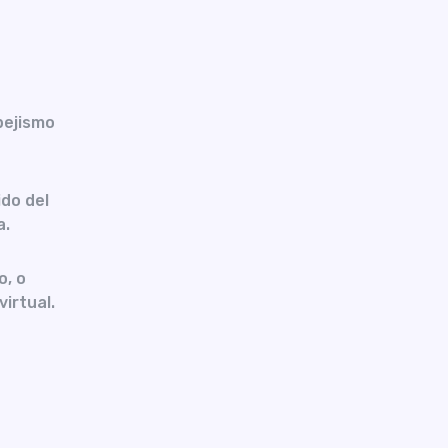
pejismo
do del
a.
o, o
virtual.