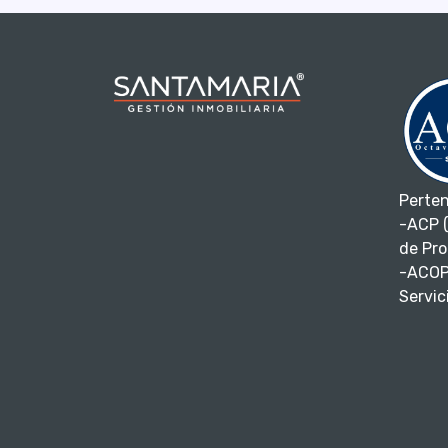
Perte
-ACP (
de Pro
-ACOP
Servici