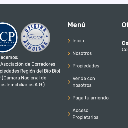
Menú
O
Inicio
Co
Co
Nosotros
necemos:
Asociación de Corredores
Propiedades
piedades Región del Bío Bío)
 (Cámara Nacional de
Vende con
os Inmobiliarios A.G.).
nosotros
Paga tu arriendo
Acceso
Propietarios