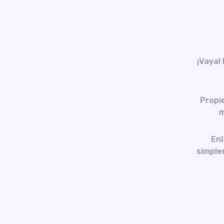
¡Vaya!
Propi
m
Enl
simplem