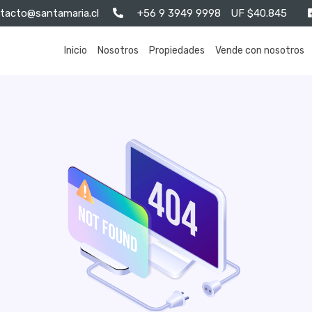
tacto@santamaria.cl
+56 9 3949 9998
UF $40.845
Inicio
Nosotros
Propiedades
Vende con nosotros