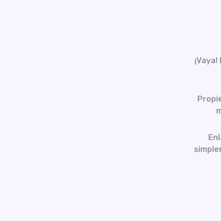
¡Vaya!
Propi
m
Enl
simplem