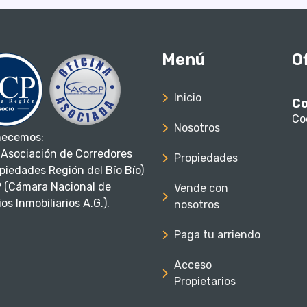
Menú
O
Inicio
Co
Co
Nosotros
necemos:
Asociación de Corredores
Propiedades
piedades Región del Bío Bío)
 (Cámara Nacional de
Vende con
os Inmobiliarios A.G.).
nosotros
Paga tu arriendo
Acceso
Propietarios