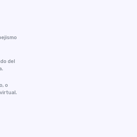
pejismo
do del
a.
o, o
virtual.