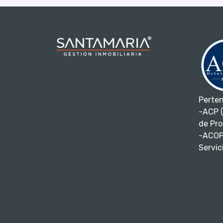
Perte
-ACP (
de Pro
-ACOP
Servici