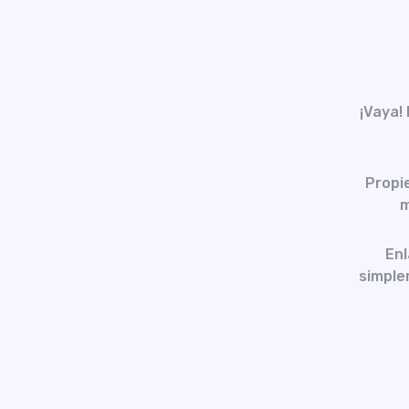
¡Vaya!
Propi
m
Enl
simplem