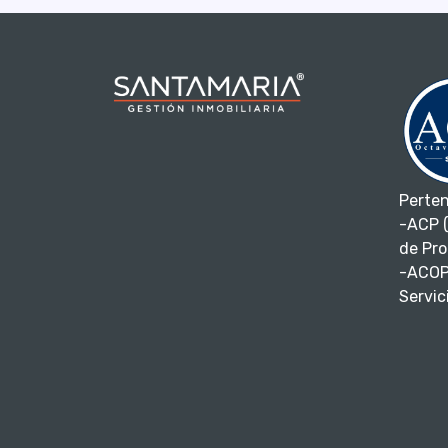
Perte
-ACP (
de Pro
-ACOP
Servici