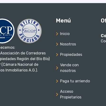
Menú
O
Inicio
Co
Co
Nosotros
necemos:
Asociación de Corredores
Propiedades
piedades Región del Bío Bío)
 (Cámara Nacional de
Vende con
os Inmobiliarios A.G.).
nosotros
Paga tu arriendo
Acceso
Propietarios