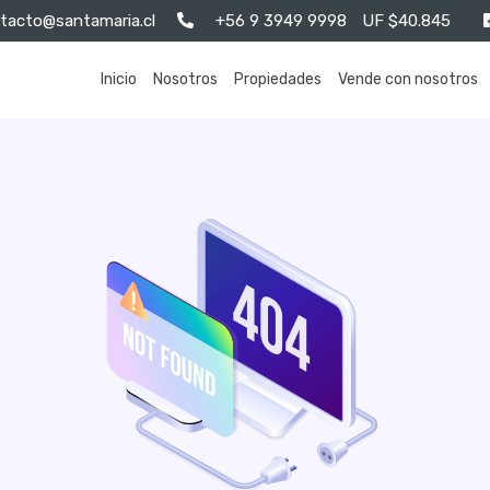
tacto@santamaria.cl
+56 9 3949 9998
UF $40.845
Inicio
Nosotros
Propiedades
Vende con nosotros